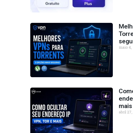
Melh
Torr
segu
maio 4,
Como
ender
mais
abril 27