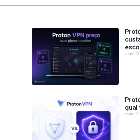
Prot
custa
esco
maio 28
Prot
qual 
maio 28