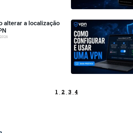
alterar a localização
PN
 2026
1
2
3
4