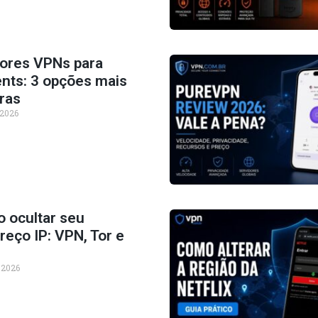
ores VPNs para
ents: 3 opções mais
ras
 2026
 ocultar seu
eço IP: VPN, Tor e
, 2026