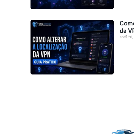
Como 
da V
abril 26,