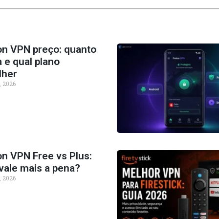
on VPN preço: quanto
 e qual plano
lher
, 2026
on VPN Free vs Plus:
vale mais a pena?
, 2026