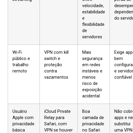
velocidade,
desempe
estabilidade
depende
e
do servid
flexibilidade
de
servidores
Wi-Fi
VPN com kill
Mais
Exige app
público e
switch e
segurança
bem
trabalho
proteção
em redes
configur
remoto
contra
instáveis e
e servido
vazamentos
menos
confiável
risco de
exposição
acidental
Usuário
iCloud Private
Boa
Não cobr
Apple com
Relay para
camada de
apps e n
privacidade
Safari, com
privacidade
substitui
básica
VPN se houver
no Safari
uma VPN