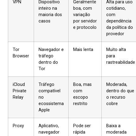
VPN
Dispositivo
Geralmente
Alta para uso
inteiro na
boa, com
cotidiano,
maioria dos
variação
com
casos
por servidor
dependência
e protocolo
da política do
provedor
Tor
Navegador e
Mais lenta
Muito alta
Browser
tráfego
para
dentro do
rastreabilidade
Tor
iCloud
Tráfego
Boa, mas
Moderada,
Private
compatível
com
dentro do que
Relay
no
escopo
o recurso
ecossistema
restrito
cobre
Apple
Proxy
Aplicativo,
Pode ser
Baixa a
navegador
rápida
moderada