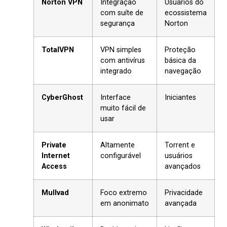
Norton VPN
Integração
Usuários do
com suíte de
ecossistema
segurança
Norton
TotalVPN
VPN simples
Proteção
com antivírus
básica da
integrado
navegação
CyberGhost
Interface
Iniciantes
muito fácil de
usar
Private
Altamente
Torrent e
Internet
configurável
usuários
Access
avançados
Mullvad
Foco extremo
Privacidade
em anonimato
avançada