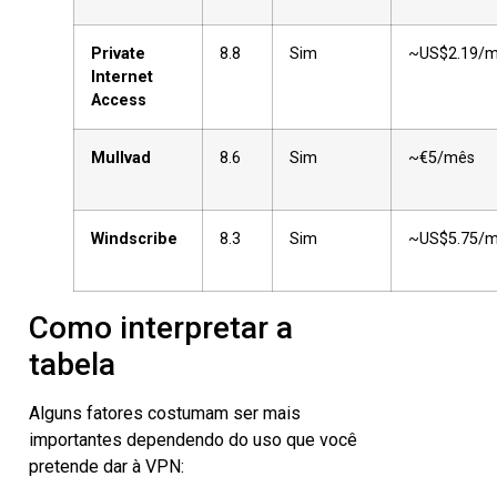
Private
8.8
Sim
~US$2.19/
Internet
Access
Mullvad
8.6
Sim
~€5/mês
Windscribe
8.3
Sim
~US$5.75/
Como interpretar a
tabela
Alguns fatores costumam ser mais
importantes dependendo do uso que você
pretende dar à VPN: