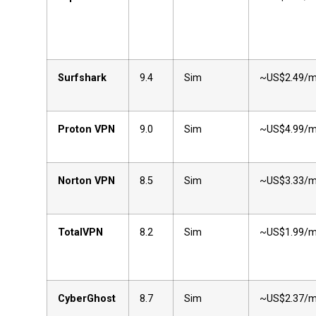
Surfshark
9.4
Sim
~US$2.49/
Proton VPN
9.0
Sim
~US$4.99/
Norton VPN
8.5
Sim
~US$3.33/
TotalVPN
8.2
Sim
~US$1.99/
CyberGhost
8.7
Sim
~US$2.37/