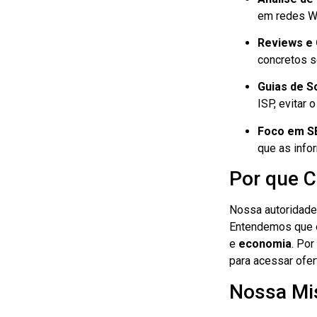
em redes Wi
Reviews e
concretos s
Guias de S
ISP, evitar 
Foco em S
que as info
Por que C
Nossa autoridade
Entendemos que o 
e
economia
. Por
para acessar ofer
Nossa Mi