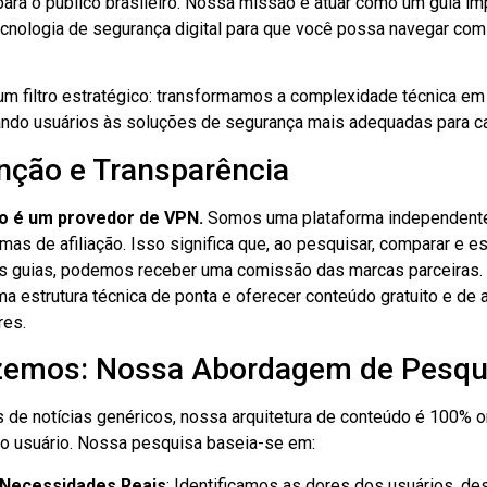
 para o público brasileiro. Nossa missão é atuar como um guia imp
ecnologia de segurança digital para que você possa navegar com 
 filtro estratégico: transformamos a complexidade técnica e
ando usuários às soluções de segurança mais adequadas para ca
nção e Transparência
o é um provedor de VPN.
Somos uma plataforma independente
mas de afiliação. Isso significa que, ao pesquisar, comparar e 
s guias, podemos receber uma comissão das marcas parceiras
a estrutura técnica de ponta e oferecer conteúdo gratuito e de a
res.
zemos: Nossa Abordagem de Pesqu
s de notícias genéricos, nossa arquitetura de conteúdo é 100% o
 do usuário. Nossa pesquisa baseia-se em:
 Necessidades Reais
: Identificamos as dores dos usuários, de