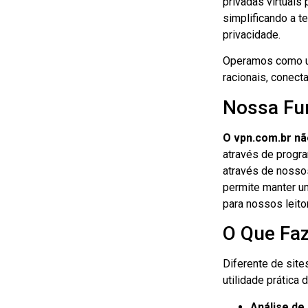
privadas virtuais
simplificando a t
privacidade.
Operamos como um
racionais, conect
Nossa Fu
O vpn.com.br nã
através de progra
através de nosso
permite manter um
para nossos leito
O Que Fa
Diferente de site
utilidade prática
Análise de