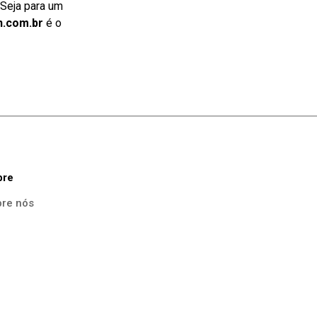
 Seja para um
n.com.br
é o
bre
re nós