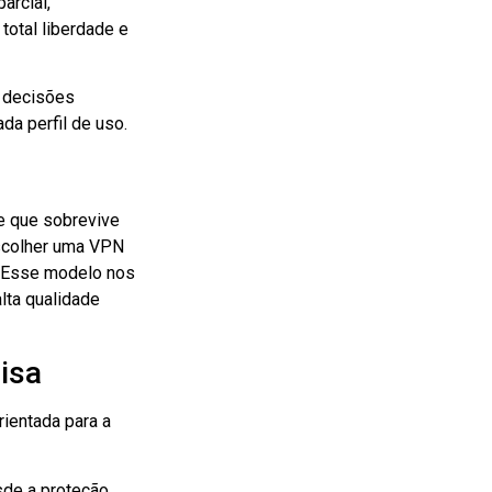
arcial,
total liberdade e
m decisões
da perfil de uso.
 que sobrevive
escolher uma VPN
. Esse modelo nos
lta qualidade
isa
rientada para a
sde a proteção