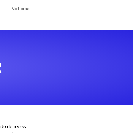
s
Notícias
R
cado de redes