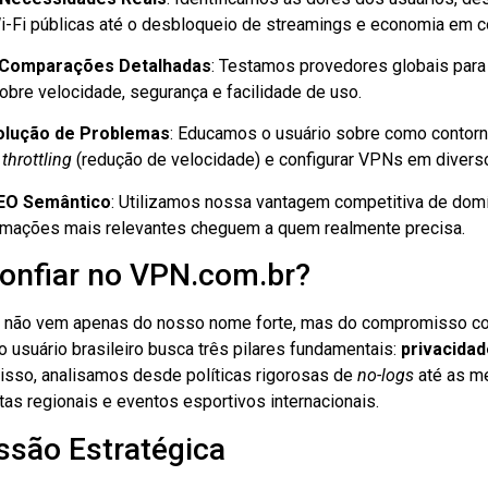
-Fi públicas até o desbloqueio de streamings e economia em c
 Comparações Detalhadas
: Testamos provedores globais para
obre velocidade, segurança e facilidade de uso.
olução de Problemas
: Educamos o usuário sobre como contorn
o
throttling
(redução de velocidade) e configurar VPNs em diverso
EO Semântico
: Utilizamos nossa vantagem competitiva de domín
rmações mais relevantes cheguem a quem realmente precisa.
onfiar no VPN.com.br?
 não vem apenas do nosso nome forte, mas do compromisso co
usuário brasileiro busca três pilares fundamentais:
privacida
 isso, analisamos desde políticas rigorosas de
no-logs
até as me
tas regionais e eventos esportivos internacionais.
ssão Estratégica