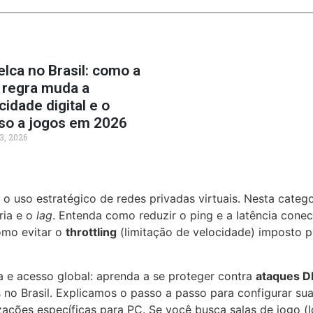
elca no Brasil: como a
 regra muda a
cidade digital e o
so a jogos em 2026
3, 2026
 uso estratégico de redes privadas virtuais. Nesta catego
ria e o
lag
. Entenda como reduzir o ping e a latência cone
omo evitar o
throttling
(limitação de velocidade) imposto p
e acesso global: aprenda a se proteger contra
ataques 
 no Brasil. Explicamos o passo a passo para configurar 
zações específicas para PC. Se você busca salas de jogo (l